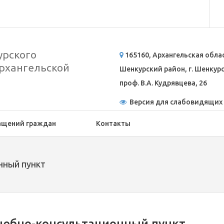
рского
165160, Архангельская обла
рхангельской
Шенкурский район, г. Шенкурск
проф. В.А. Кудрявцева, 26
Версия для слабовидящих
ащений граждан
Контакты
нный пункт
чебно-консультационный пункт