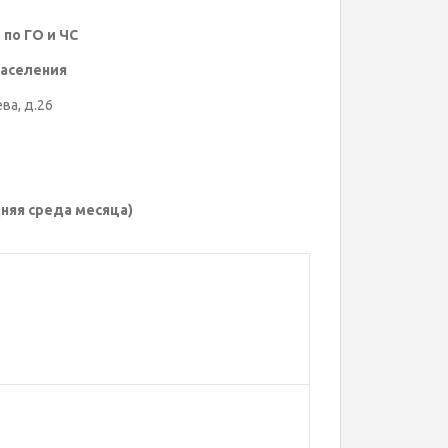
по ГО и ЧС
аселения
ва, д.26
едняя среда месяца)