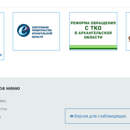
ое меню
авы
нты
Версия для слабовидящих
и