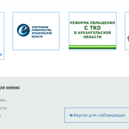
ое меню
авы
нты
Версия для слабовидящих
и