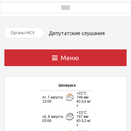
Toggle
navigation
Депутатские слушания
Органы МСУ
Меню
Шенкурск