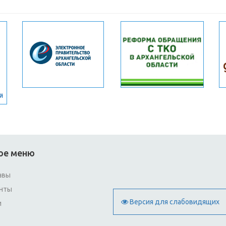
ое меню
авы
нты
Версия для слабовидящих
и