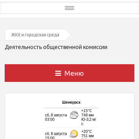
Toggle
navigation
ЖКХ и городская среда
Деятельность общественной комиссии
Меню
Шенкурск