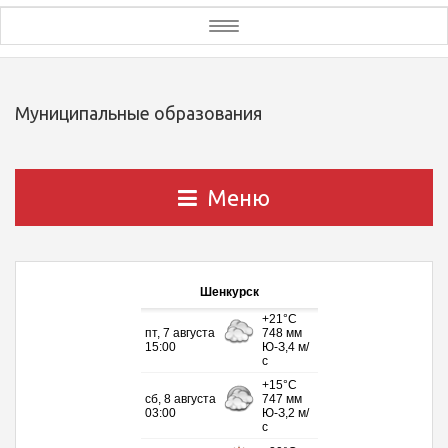
Toggle
navigation
Муниципальные образования
Меню
Шенкурск