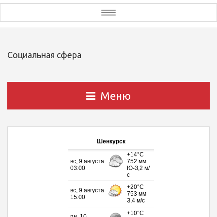
Toggle
navigation
Социальная сфера
Меню
Шенкурск