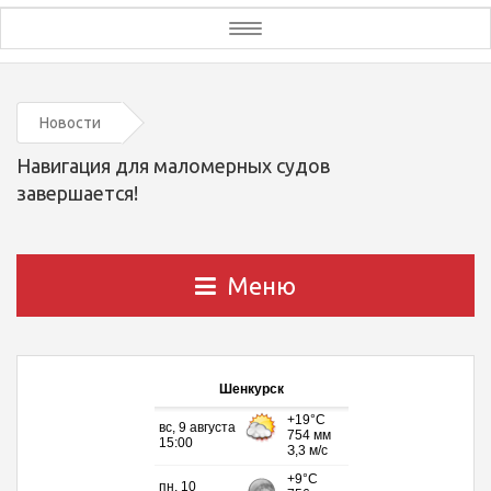
Toggle
navigation
Новости
Навигация для маломерных судов
завершается!
Меню
Шенкурск