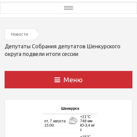
Toggle
navigation
Новости
Депутаты Собрания депутатов Шенкурского
округа подвели итоги сессии
Меню
Шенкурск