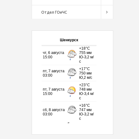
Отдел ГОиЧС
Шенкурск