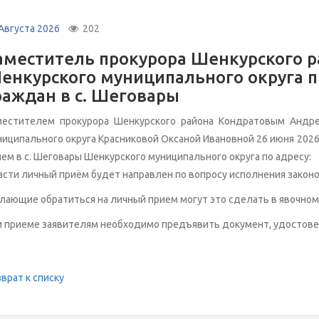
 Августа 2026
202
аместитель прокурора Шенкурского р
енкурского муниципального округа 
раждан в с. Шеговары
местителем прокурора Шенкурского района Кондратовым Андре
иципального округа Красниковой Оксаной Ивановной 26 июня 2026 г
ием в с. Шеговары Шенкурского муниципального округа по адр
асти личный приём будет направлен по вопросу исполнения зако
ающие обратиться на личный прием могут это сделать в явочном
и приеме заявителям необходимо предъявить документ, удостов
врат к списку