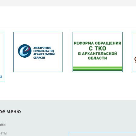
ое меню
авы
нты