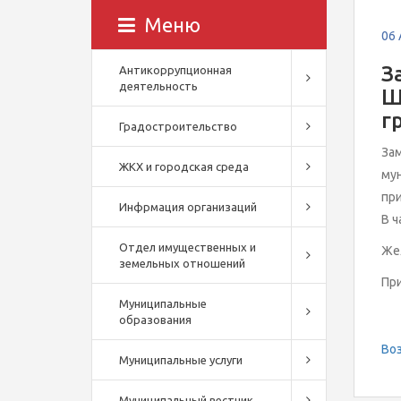
Меню
06
З
Антикоррупционная
деятельность
Ш
г
Градостроительство
За
ЖКХ и городская среда
мун
пр
Инфрмация организаций
В ч
Отдел имущественных и
Жел
земельных отношений
Пр
Муниципальные
образования
Воз
Муниципальные услуги
Муниципальный вестник