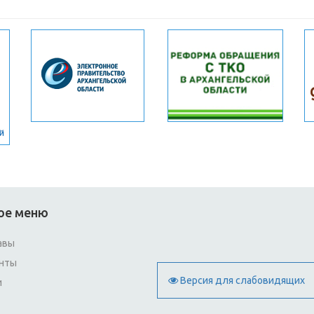
ое меню
авы
нты
Версия для слабовидящих
и