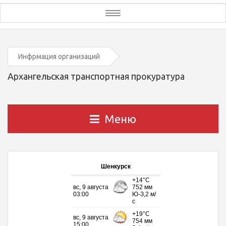
Toggle
navigation
Инфрмация организаций
Архангельская транспортная прокуратура
Меню
Шенкурск