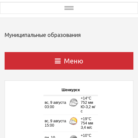
Toggle
navigation
Муниципальные образования
Меню
Шенкурск