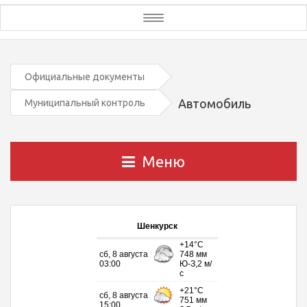
Toggle
navigation
Официальные документы
Автомобиль
Муниципальный контроль
Меню
Шенкурск