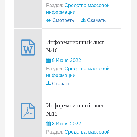
Раздел:
Средства массовой
информации
Смотреть
Скачать
Информационный лист
№16
9 Июня 2022
Раздел:
Средства массовой
информации
Скачать
Информационный лист
№15
8 Июня 2022
Раздел:
Средства массовой