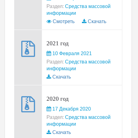
Раздел:
Средства массовой
информации
Смотреть
Скачать
2021 год
10 Февраля 2021
Раздел:
Средства массовой
информации
Скачать
2020 год
17 Декабря 2020
Раздел:
Средства массовой
информации
Скачать