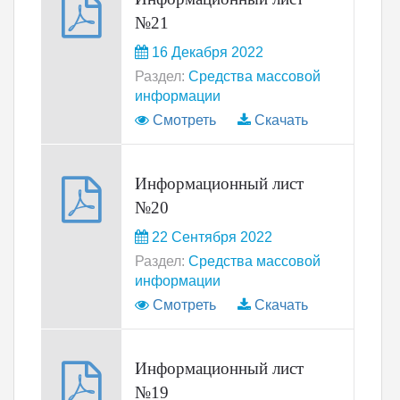
№21
16 Декабря 2022
Раздел:
Средства массовой
информации
Смотреть
Скачать
Информационный лист
№20
22 Сентября 2022
Раздел:
Средства массовой
информации
Смотреть
Скачать
Информационный лист
№19