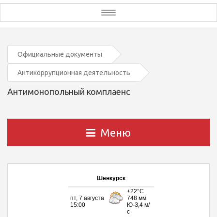
Toggle
navigation
Официальные документы
Антикоррупционная деятельность
Антимонопольный комплаенс
Меню
Шенкурск